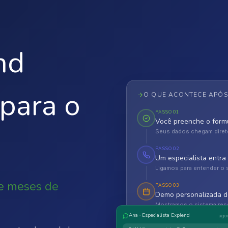
nd
para o
O QUE ACONTECE APÓS
PASSO
01
Você preenche o formu
Seus dados chegam direto
PASSO
02
Um especialista entra
Ligamos para entender o 
e meses de
PASSO
03
Demo personalizada d
Mostramos o sistema reso
Ana · Especialista Explend
ago