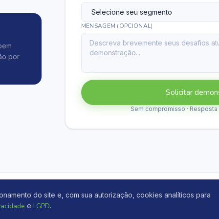
MENSAGEM (OPCIONAL)
ebem
ão por
Solicitar demon
Sem compromisso · Resposta e
namento do site e, com sua autorização, cookies analíticos para
ivacidade
e
LGPD
.