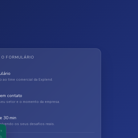
 O FORMULÁRIO
lário
 ao time comercial da Explend.
 em contato
seu setor e o momento da empresa.
e 30 min
lvendo os seus desafios reais.
ra