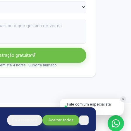
stração gratuita
m até 4 horas · Suporte humano
Fale com um especialista
pelo WhatsApp
Só essenciais
Aceitar todos
Acessar suporte →