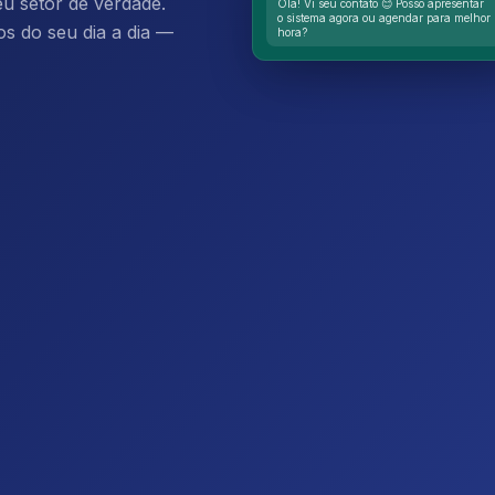
u setor de verdade.
Olá! Vi seu contato 😊 Posso apresentar
Tempo médio de resposta: mesmo dia
o sistema agora ou agendar para melhor
s do seu dia a dia —
hora?